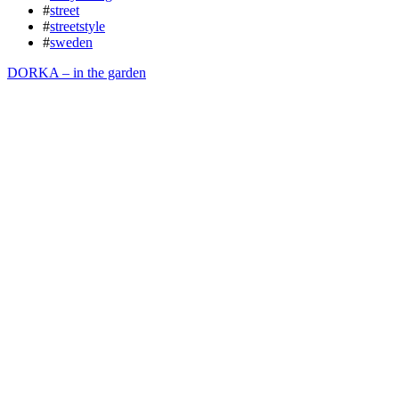
#
street
#
streetstyle
#
sweden
DORKA – in the garden