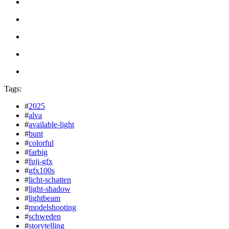
Tags:
#
2025
#
alva
#
available-light
#
bunt
#
colorful
#
farbig
#
fuji-gfx
#
gfx100s
#
licht-schatten
#
light-shadow
#
lightbeam
#
modelshooting
#
schweden
#
storytelling