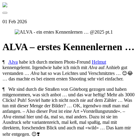
01 Feb 2026
ALVA – erstes Kennenlernen …
¶
Alva
habe ich durch meinen Photo-Freund
Helmut
kennengelernt. Irgendwie habe ich mich mit
Alva
auf Anhieb gut
verstanden …
Alva
hat so was Leichtes und Verschmitztes … 😊😂
… das machte es bei einem ersten Shooting sehr viel einfacher.
¶ Wir sind durch die Straßen von Göteborg gezogen und haben
mitgenommen, was sich anbot … und das war heftig! Mehr als 3000
Clicks! Puh! Soviel hatte ich nicht noch nie auf dem Zähler … Was
tun mit dieser Menge der Bilder? … OK, irgendwo muß man mal
anfangen. – Also dieser Post ist eine Art »Vorstellungsrunde«. –
Alva
einmal hier und da, mal so, mal anders.
Dazu ist sie im
Ausdruck sehr variantenreich, mal keß, mal spaßig, mal mit
direktem, forschenden Blick und auch mal »wild« … Das kam mir
sehr entgegen. 😊❣️