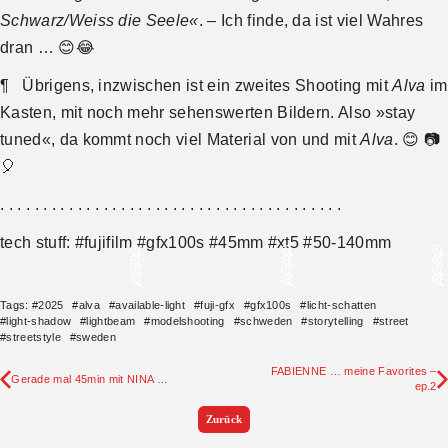
Schwarz/Weiss die Seele«
. – Ich finde, da ist viel Wahres
dran … 😊😂
¶ Übrigens, inzwischen ist ein zweites Shooting mit
Alva
im
Kasten, mit noch mehr sehenswerten Bildern. Also »stay
tuned«, da kommt noch viel Material von und mit
Alva
. 😊 📷
🎈
. . . . . . . . . . . . . . . . . . . . . . . . . . . . . . . . . . . . . . . .
tech stuff: #fujifilm #gfx100s #45mm #xt5 #50-140mm
Tags:
#
2025
#
alva
#
available-light
#
fuji-gfx
#
gfx100s
#
licht-schatten
#
light-shadow
#
lightbeam
#
modelshooting
#
schweden
#
storytelling
#
street
#
streetstyle
#
sweden
FABIENNE … meine Favorites –
Gerade mal 45min mit NINA …
ep.2
Zurück