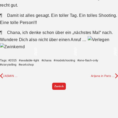
recht gut.
¶ Damit ist alles gesagt. Ein toller Tag. Ein tolles Shooting.
Eine tolle Person!!!
¶ Chana, ich denke schon über ein „nächstes Mal“ nach.
Wundere Dich also nicht über einen Anruf …
Tags:
#
2015
#
available-light
#
chana
#
modelshooting
#
one-flash-only
#
storytelling
#
workshop
JASMIN …
Arijana in Paris …
Zurück