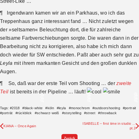
Street-Like …
¶ Irgendwann kamen wir an ein Parkhaus, wo ich das
Treppenhaus ganz interessant fand … Nicht zuletzt wegen
der »seltsamen« Beleuchtung dort, die für zahlreiche
seltsame Farbverschiebungen sorgte. Die waren dann in der
Bearbeitung nicht zu korrigieren, also habe ich mich dann
doch wieder für SW entschieden. Paßt aber auch sehr gut zu
Leyla
mit ihrem markanten Gesicht und den großen dunklen
Augen.
¶ So, daß war der erste Teil vom Shooting … der
zweite
Teil
ist bereits in der Pipeline … läuft!
Tags:
#
2018
#
black-white
#
köln
#
leyla
#
monochrom
#
outdoorshooting
#
portrait
#
porträt
#
rückblick
#
schwarz-weiß
#
storytelling
#
street
#
throwback
ISABELLE – first time in studio …
KIANA – Once Again
pt.2
Zurück