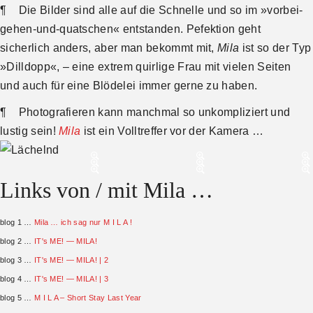
¶
Die Bilder sind alle auf die Schnelle und so im »vorbei-
gehen-und-quatschen« entstanden. Pefektion geht
sicherlich anders, aber man bekommt mit,
Mila
ist so der Typ
»Dilldopp«, – eine extrem quirlige Frau mit vielen Seiten
und auch für eine Blödelei immer gerne zu haben.
¶
Photografieren kann manchmal so unkompliziert und
lustig sein!
Mila
ist ein Volltreffer vor der Kamera …
Links von / mit Mila …
blog 1 …
Mila … ich sag nur M I L A !
blog 2 …
IT's ME! — MILA!
blog 3 …
IT's ME! — MILA! | 2
blog 4 …
IT's ME! — MILA! | 3
blog 5 …
M I L A – Short Stay Last Year