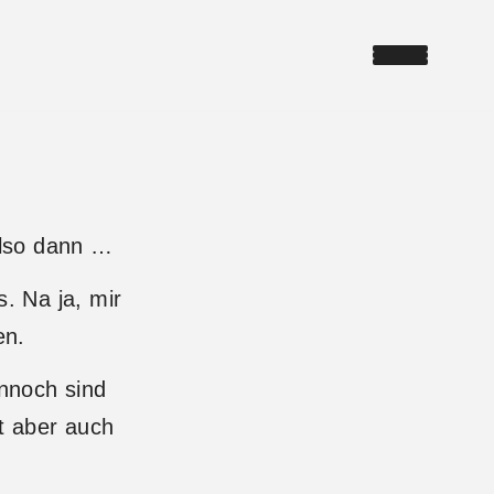
Also dann …
s. Na ja, mir
en.
ennoch sind
t aber auch