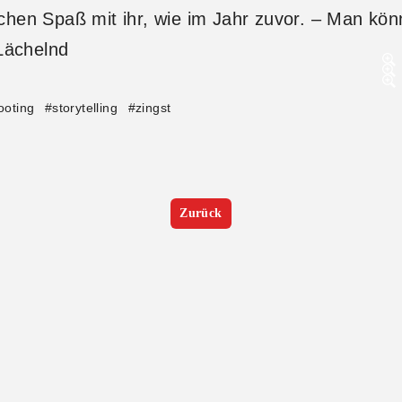
hen Spaß mit ihr, wie im Jahr zuvor. – Man kön
ooting
#
storytelling
#
zingst
Zurück