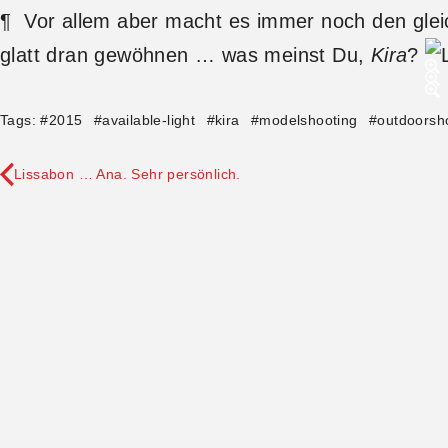
¶ Vor allem aber macht es immer noch den gleic
glatt dran gewöhnen … was meinst Du,
Kira
?
Tags:
#
2015
#
available-light
#
kira
#
modelshooting
#
outdoorsh
Lissabon … Ana. Sehr persönlich.