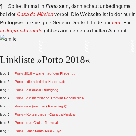
¶ Solltet ihr mal in
Porto
sein, dann schaut unbedingt mal
bei der
Casa da Música
vorbei. Die Webseite ist leider nur in
Portogisisch, eine gute Seite in Deutsch findet ihr
hier
. Für
Instagram-Freunde
gibt es auch einen aktuellen Account …
Linkliste »Porto 2018«
blog 1 …
Porto 2018 – warten auf den Flieger …
blog 2 …
Porto – die heimliche Hauptstadt
blog 3 …
Porto - ein erster Rundgang …
blog 4 …
Porto - die historische Tram im Regelbetrieb!
blog 5 …
Porto - ein (einziger) Regentag 😊
blog 6 …
Porto - Konzerthaus »Casa da Música«
blog 7 …
Porto - das Cruise Terminal
blog 8 …
Porto – Just Some Nice Guys