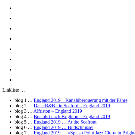
Linkliste …
blog 1 …
England 2019 – Kanalüberquerung mit der Fähre
blog 2 …
Das »B&B« in Seaford – England 2019
blog 3 …
Alfriston – England 2019
blog 4 …
Busfahrt nach Brighton – England 2019
blog 5 …
England 2019 … At the Seafront
blog 6 …
England 2019 … Bildschnipsel
blog 7 …
England 2019 … »Splash Point Jazz Club« in Brigh