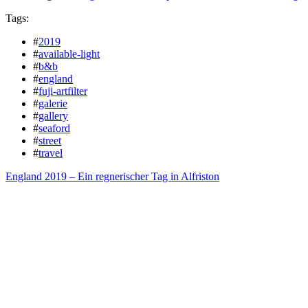
Tags:
#
2019
#
available-light
#
b&b
#
england
#
fuji-artfilter
#
galerie
#
gallery
#
seaford
#
street
#
travel
England 2019 – Ein regnerischer Tag in Alfriston