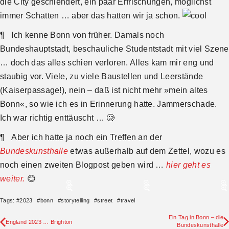
die City geschlendert, ein paar Erfrischungen, möglichst
immer Schatten … aber das hatten wir ja schon.
¶ Ich kenne Bonn von früher. Damals noch
Bundeshauptstadt, beschauliche Studentstadt mit viel Szene
… doch das alles schien verloren. Alles kam mir eng und
staubig vor. Viele, zu viele Baustellen und Leerstände
(Kaiserpassage!), nein – daß ist nicht mehr »mein altes
Bonn«, so wie ich es in Erinnerung hatte. Jammerschade.
Ich war richtig enttäuscht … 🥲
¶ Aber ich hatte ja noch ein Treffen an der
Bundeskunsthalle
etwas außerhalb auf dem Zettel, wozu es
noch einen zweiten Blogpost geben wird …
hier geht es
weiter.
😊
Tags:
#
2023
#
bonn
#
storytelling
#
street
#
travel
Ein Tag in Bonn – die
England 2023 … Brighton
Bundeskunsthalle