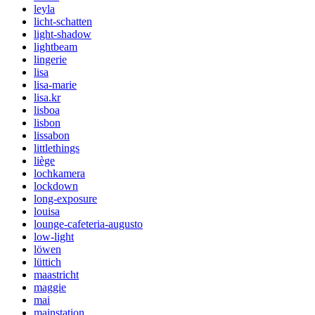
leyla
licht-schatten
light-shadow
lightbeam
lingerie
lisa
lisa-marie
lisa.kr
lisboa
lisbon
lissabon
littlethings
liège
lochkamera
lockdown
long-exposure
louisa
lounge-cafeteria-augusto
low-light
löwen
lüttich
maastricht
maggie
mai
mainstation