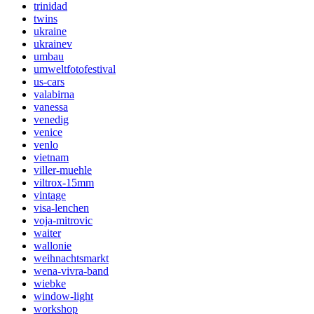
trinidad
twins
ukraine
ukrainev
umbau
umweltfotofestival
us-cars
valabirna
vanessa
venedig
venice
venlo
vietnam
viller-muehle
viltrox-15mm
vintage
visa-lenchen
voja-mitrovic
waiter
wallonie
weihnachtsmarkt
wena-vivra-band
wiebke
window-light
workshop