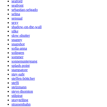
seaford
seafront
sebastiao-selgado
selina
sensual
sexy
shadow-on-the-wall
silke
slow-shutter
snappy
snapshot
sofia-anna
solingen
sommer
sonnenuntergang
splash-point
stampatore
stay-safe
steffen-böttcher
steffi
stelzmann
steve-thornton
stilpirat
storytelling
strassenbahn