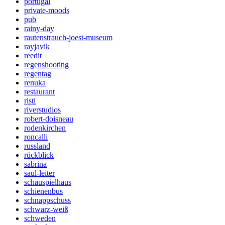
portugal
private-moods
pub
rainy-day
rautenstrauch-joest-museum
rayjavik
reedit
regenshooting
regentag
renuka
restaurant
risti
riverstudios
robert-doisneau
rodenkirchen
roncalli
russland
rückblick
sabrina
saul-leiter
schauspielhaus
schienenbus
schnappschuss
schwarz-weiß
schweden