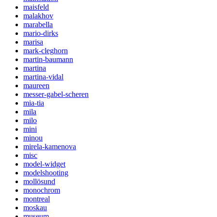
maisfeld
malakhov
marabella
mario-dirks
marisa
mark-cleghorn
martin-baumann
martina
martina-vidal
maureen
messer-gabel-scheren
mia-tia
mila
milo
mini
minou
mirela-kamenova
misc
model-widget
modelshooting
mollösund
monochrom
montreal
moskau
museum