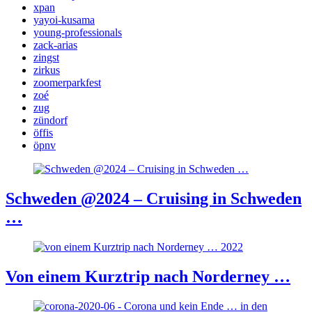
xpan
yayoi-kusama
young-professionals
zack-arias
zingst
zirkus
zoomerparkfest
zoé
zug
zündorf
öffis
öpnv
Schweden @2024 – Cruising in Schweden
…
Von einem Kurztrip nach Norderney …