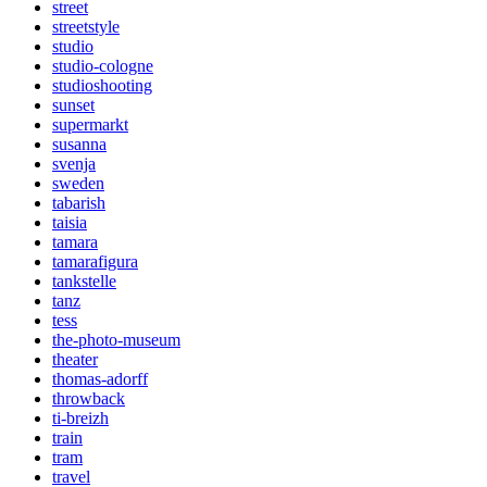
street
streetstyle
studio
studio-cologne
studioshooting
sunset
supermarkt
susanna
svenja
sweden
tabarish
taisia
tamara
tamarafigura
tankstelle
tanz
tess
the-photo-museum
theater
thomas-adorff
throwback
ti-breizh
train
tram
travel