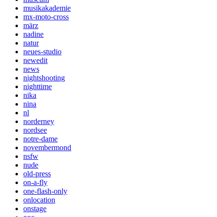
musikakademie
mx-moto-cross
märz
nadine
natur
neues-studio
newedit
news
nightshooting
nighttime
nika
nina
nl
norderney
nordsee
notre-dame
novembermond
nsfw
nude
old-press
on-a-fly
one-flash-only
onlocation
onstage