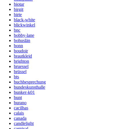
biotar
birgit
birte
black-white
blickwinkel
bnc
bobby-lane
bohuslän
bonn
boudoir
brautkleid
brighton
bruessel
brüssel
bts
buchbesprechung
bundeskunsthalle
bunker-k01
bunt
burano
cacilhas
calais
canada
candlelight
carnival