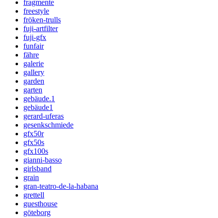
fragmente
freestyle
fröken-trulls
fuji-artfilter
fuji-gfx
funfair
fähre
galerie
gallery
garden
garten
gebäude.1
gebäude1
gerard-uferas
gesenkschmiede
gfx50r
gfx50s
gfx100s
gianni-basso
girlsband
grain
gran-teatro-de-la-habana
grettell
guesthouse
göteborg