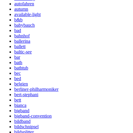
autofahren
autumn
available-light
b&b
babybauch
bad
bahnhof
ballerina
ballett
baltic-see
bar
bath
bathtub
bec
bed
belgien
berliner-philharmoniker
bert-stephani
bett
bianca
bigband
bigband-convention
bildband
bildschnipsel
bildsplitter