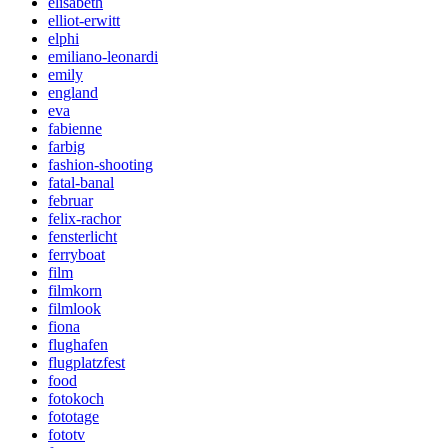
elisabeth
elliot-erwitt
elphi
emiliano-leonardi
emily
england
eva
fabienne
farbig
fashion-shooting
fatal-banal
februar
felix-rachor
fensterlicht
ferryboat
film
filmkorn
filmlook
fiona
flughafen
flugplatzfest
food
fotokoch
fototage
fototv