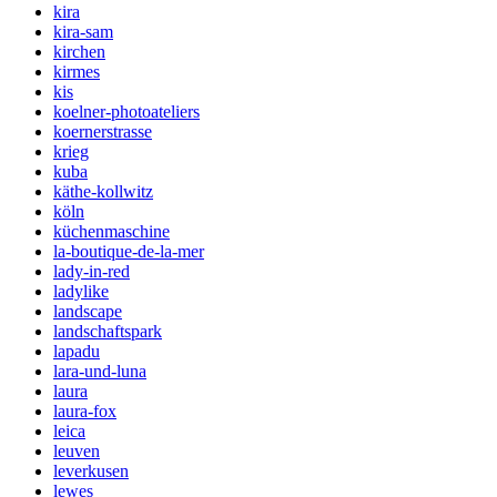
kira
kira-sam
kirchen
kirmes
kis
koelner-photoateliers
koernerstrasse
krieg
kuba
käthe-kollwitz
köln
küchenmaschine
la-boutique-de-la-mer
lady-in-red
ladylike
landscape
landschaftspark
lapadu
lara-und-luna
laura
laura-fox
leica
leuven
leverkusen
lewes