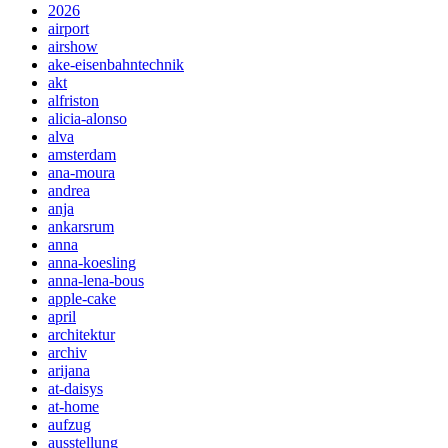
2026
airport
airshow
ake-eisenbahntechnik
akt
alfriston
alicia-alonso
alva
amsterdam
ana-moura
andrea
anja
ankarsrum
anna
anna-koesling
anna-lena-bous
apple-cake
april
architektur
archiv
arijana
at-daisys
at-home
aufzug
ausstellung