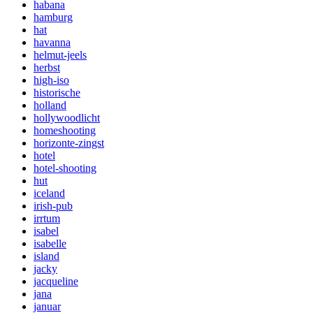
habana
hamburg
hat
havanna
helmut-jeels
herbst
high-iso
historische
holland
hollywoodlicht
homeshooting
horizonte-zingst
hotel
hotel-shooting
hut
iceland
irish-pub
irrtum
isabel
isabelle
island
jacky
jacqueline
jana
januar