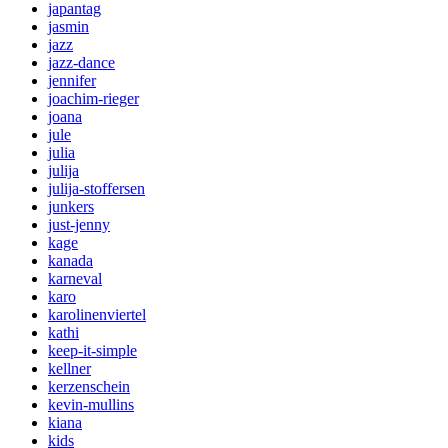
japantag
jasmin
jazz
jazz-dance
jennifer
joachim-rieger
joana
jule
julia
julija
julija-stoffersen
junkers
just-jenny
kage
kanada
karneval
karo
karolinenviertel
kathi
keep-it-simple
kellner
kerzenschein
kevin-mullins
kiana
kids