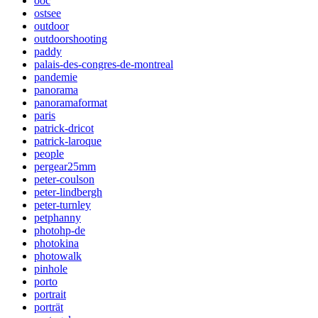
ooc
ostsee
outdoor
outdoorshooting
paddy
palais-des-congres-de-montreal
pandemie
panorama
panoramaformat
paris
patrick-dricot
patrick-laroque
people
pergear25mm
peter-coulson
peter-lindbergh
peter-turnley
petphanny
photohp-de
photokina
photowalk
pinhole
porto
portrait
porträt