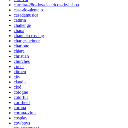
carreira-28e-dos-electricos-de-lisboa
casa-do-alentejo
casadamusica
cathrin
challenge
chana
channel-crossing
chargesheimer
charlotte
chiara
christian
churches
circus
citroen
city
claudia
cloé
cologne
colorful
cornfield
corona
corona-virus
cosplay
cowboys