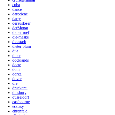
cruiseterminal
cuba
dance
darcelene
darry
derauslöser
derMonat
didier-ruef
die-maske
die-stadt
dieter-blum
dija
diner
docklands
doete
dom
dorka
dover
dre
druckerei
duisburg
düsseldorf
eastbourne
ecstasy
ehrenfeld